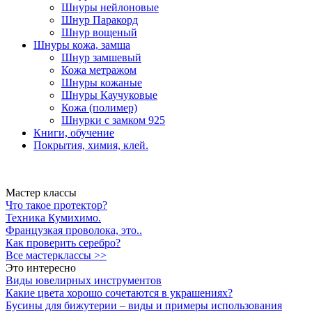
Шнуры нейлоновые
Шнур Паракорд
Шнур вощеный
Шнуры кожа, замша
Шнур замшевый
Кожа метражом
Шнуры кожаные
Шнуры Каучуковые
Кожа (полимер)
Шнурки с замком 925
Книги, обучение
Покрытия, химия, клей.
Мастер классы
Что такое протектор?
Техника Кумихимо.
Французкая проволока, это..
Как проверить серебро?
Все мастерклассы >>
Это интересно
Виды ювелирных инструментов
Какие цвета хорошо сочетаются в украшениях?
Бусины для бижутерии – виды и примеры использования