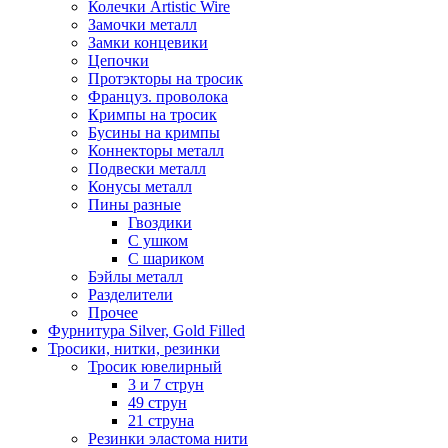
Колечки Artistic Wire
Замочки металл
Замки концевики
Цепочки
Протэкторы на тросик
Француз. проволока
Кримпы на тросик
Бусины на кримпы
Коннекторы металл
Подвески металл
Конусы металл
Пины разные
Гвоздики
С ушком
С шариком
Бэйлы металл
Разделители
Прочее
Фурнитура Silver, Gold Filled
Тросики, нитки, резинки
Тросик ювелирный
3 и 7 струн
49 струн
21 струна
Резинки эластома нити