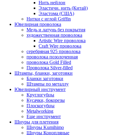
Нить нейлон
Эластичн. нить (Китай)
Эластома (США)
Нитки с иглой Griffin
Ювелирная проволока
Медь и латунь без покрытия
художественная проволока
Artistic Wire проволока
Craft Wire проволока
серебряная 925 проволока
проволока позолоченная
проволока Gold Filled
Проволока Silver-filled
Штампы, бланки, заготовки
Бланки заготовки
Штампы по металлу
Ювелирный инструмент
Круглогубцы
Кусачки, бокорезы
Плоскогубцы
Metalworking
Еще инструмент
Шнуры для плетения
Шнуры Kumihimo
Шнуры Конопляные