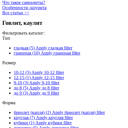
Что такое самоцветы?
Особенности лазурита
Все статьи >>
Говлит, каулит
Фильтровать каталог:
Тип
гладкая (5)
Apply гладкая filter
граненая (10)
Apply граненая filter
Размер
10-12 (5)
Apply 10-12 filter
12-15 (1)
Apply 12-15 filter
9-10 (3)
Apply 9-10 filter
до 8 (5)
Apply до 8 filter
до 9 (3)
Apply до 9 filter
Форма
бриолет (капля) (2)
Apply бриолет (капля) filter
круглая (7)
Apply круглая filter
кубики (1)
Apply кубики filter
лепестки (5)
Apply лепестки filter