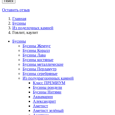
Поиск
Оставить отзыв
Главная
Бусины
Из поделочных камней
Говлит, каулит
Бусины
Бусины Жемчуг
Бусины Коралл
Бусины Лава
Бусины костяные
Бусины металлические
Бусины Перламутр
Бусины серебряные
Из полудрагоценных камней
Класс ПРЕМИУМ
Бусины рондели
Бусины Нитями
Аквамарин
Александрит
Аметист
Аметист зелёный