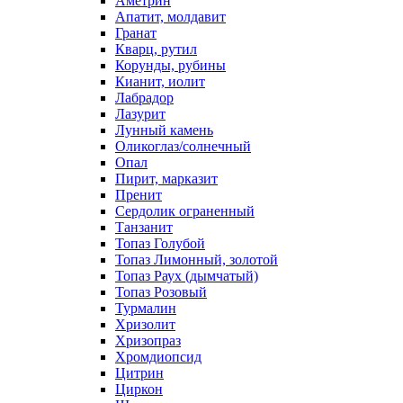
Аметрин
Апатит, молдавит
Гранат
Кварц, рутил
Корунды, рубины
Кианит, иолит
Лабрадор
Лазурит
Лунный камень
Оликоглаз/солнечный
Опал
Пирит, марказит
Пренит
Сердолик ограненный
Танзанит
Топаз Голубой
Топаз Лимонный, золотой
Топаз Раух (дымчатый)
Топаз Розовый
Турмалин
Хризолит
Хризопраз
Хромдиопсид
Цитрин
Циркон