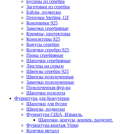
Бусины из серебра
Заготовки из серебра
Бэйлы, подвески
Цепочки Sterling, GF
Концевики 925
Замочки серебряные
Кримпы, протекторы
Коннэкторы 925
Конусы серебро
Колечки серебро 925
Пины серебряные
Шапочки серебряные
Люстры на серьги
Швензы серебро 925
Швензы позолоченные
Замочки позолоченные
Позолоченная фур-ра
Шапочки позолота
Фурнитура для бижутерии
Шапочки для бусин
Швензы, подвески
Фурнитура США, Израиль.
Шапочки, конусы, коннек. разделит.
Фурнитура винтаж Vintaj
Колечки металл