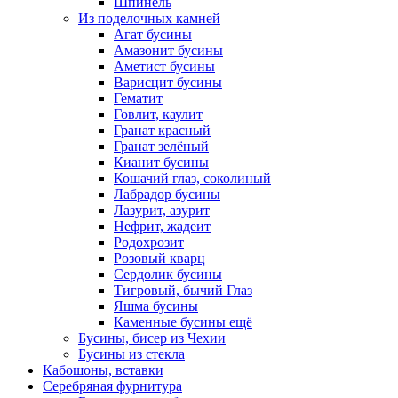
Шпинель
Из поделочных камней
Агат бусины
Амазонит бусины
Аметист бусины
Варисцит бусины
Гематит
Говлит, каулит
Гранат красный
Гранат зелёный
Кианит бусины
Кошачий глаз, соколиный
Лабрадор бусины
Лазурит, азурит
Нефрит, жадеит
Родохрозит
Розовый кварц
Сердолик бусины
Тигровый, бычий Глаз
Яшма бусины
Каменные бусины ещё
Бусины, бисер из Чехии
Бусины из стекла
Кабошоны, вставки
Серебряная фурнитура