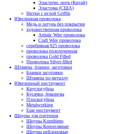
Эластичн. нить (Китай)
Эластома (США)
Нитки с иглой Griffin
Ювелирная проволока
Медь и латунь без покрытия
художественная проволока
Artistic Wire проволока
Craft Wire проволока
серебряная 925 проволока
проволока позолоченная
проволока Gold Filled
Проволока Silver-filled
Штампы, бланки, заготовки
Бланки заготовки
Штампы по металлу
Ювелирный инструмент
Круглогубцы
Кусачки, бокорезы
Плоскогубцы
Metalworking
Еще инструмент
Шнуры для плетения
Шнуры Kumihimo
Шнуры Конопляные
Шнуры нейлоновые