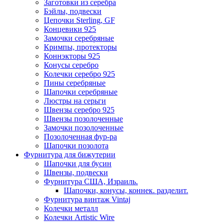
Заготовки из серебра
Бэйлы, подвески
Цепочки Sterling, GF
Концевики 925
Замочки серебряные
Кримпы, протекторы
Коннэкторы 925
Конусы серебро
Колечки серебро 925
Пины серебряные
Шапочки серебряные
Люстры на серьги
Швензы серебро 925
Швензы позолоченные
Замочки позолоченные
Позолоченная фур-ра
Шапочки позолота
Фурнитура для бижутерии
Шапочки для бусин
Швензы, подвески
Фурнитура США, Израиль.
Шапочки, конусы, коннек. разделит.
Фурнитура винтаж Vintaj
Колечки металл
Колечки Artistic Wire