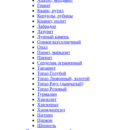
Апатит, молдавит
Гранат
Кварц, рутил
Корунды, рубины
Кианит, иолит
Лабрадор
Лазурит
Лунный камень
Оликоглаз/солнечный
Опал
Пирит, марказит
Пренит
Сердолик ограненный
Танзанит
Топаз Голубой
Топаз Лимонный, золотой
Топаз Раух (дымчатый)
Топаз Розовый
Турмалин
Хризолит
Хризопраз
Хромдиопсид
Цитрин
Циркон
Шпинель