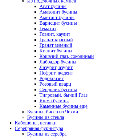
Из поделочных камней
Агат бусины
Амазонит бусины
Аметист бусины
Варисцит бусины
Гематит
Говлит, каулит
Гранат красный
Гранат зелёный
Кианит бусины
Кошачий глаз, соколиный
Лабрадор бусины
Лазурит, азурит
Нефрит, жадеит
Родохрозит
Розовый кварц
Сердолик бусины
Тигровый, бычий Глаз
Яшма бусины
Каменные бусины ещё
Бусины, бисер из Чехии
Бусины из стекла
Кабошоны, вставки
Серебряная фурнитура
Бусины из серебра