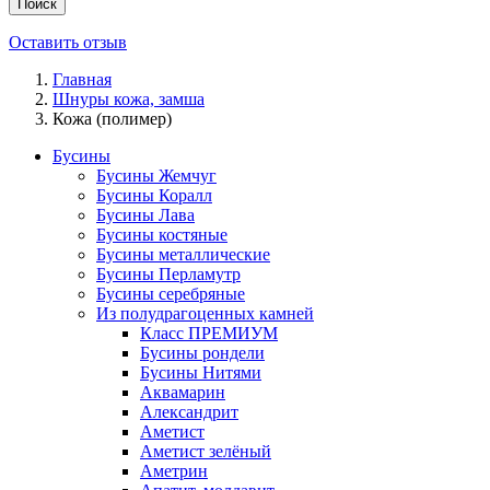
Поиск
Оставить отзыв
Главная
Шнуры кожа, замша
Кожа (полимер)
Бусины
Бусины Жемчуг
Бусины Коралл
Бусины Лава
Бусины костяные
Бусины металлические
Бусины Перламутр
Бусины серебряные
Из полудрагоценных камней
Класс ПРЕМИУМ
Бусины рондели
Бусины Нитями
Аквамарин
Александрит
Аметист
Аметист зелёный
Аметрин