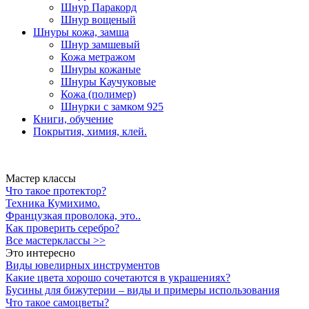
Шнур Паракорд
Шнур вощеный
Шнуры кожа, замша
Шнур замшевый
Кожа метражом
Шнуры кожаные
Шнуры Каучуковые
Кожа (полимер)
Шнурки с замком 925
Книги, обучение
Покрытия, химия, клей.
Мастер классы
Что такое протектор?
Техника Кумихимо.
Французкая проволока, это..
Как проверить серебро?
Все мастерклассы >>
Это интересно
Виды ювелирных инструментов
Какие цвета хорошо сочетаются в украшениях?
Бусины для бижутерии – виды и примеры использования
Что такое самоцветы?