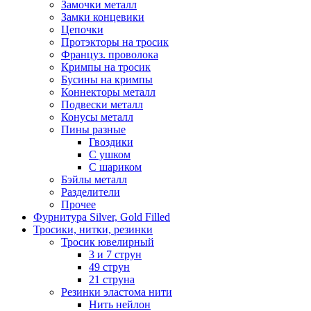
Замочки металл
Замки концевики
Цепочки
Протэкторы на тросик
Француз. проволока
Кримпы на тросик
Бусины на кримпы
Коннекторы металл
Подвески металл
Конусы металл
Пины разные
Гвоздики
С ушком
С шариком
Бэйлы металл
Разделители
Прочее
Фурнитура Silver, Gold Filled
Тросики, нитки, резинки
Тросик ювелирный
3 и 7 струн
49 струн
21 струна
Резинки эластома нити
Нить нейлон