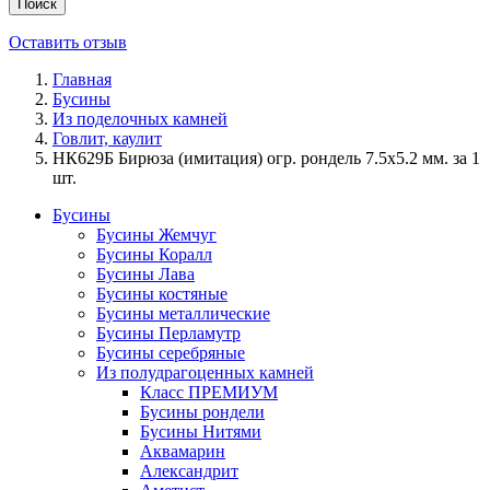
Поиск
Оставить отзыв
Главная
Бусины
Из поделочных камней
Говлит, каулит
НК629Б Бирюза (имитация) огр. рондель 7.5х5.2 мм. за 1
шт.
Бусины
Бусины Жемчуг
Бусины Коралл
Бусины Лава
Бусины костяные
Бусины металлические
Бусины Перламутр
Бусины серебряные
Из полудрагоценных камней
Класс ПРЕМИУМ
Бусины рондели
Бусины Нитями
Аквамарин
Александрит