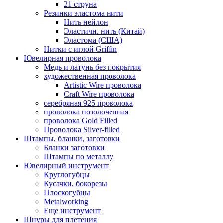
21 струна
Резинки эластома нити
Нить нейлон
Эластичн. нить (Китай)
Эластома (США)
Нитки с иглой Griffin
Ювелирная проволока
Медь и латунь без покрытия
художественная проволока
Artistic Wire проволока
Craft Wire проволока
серебряная 925 проволока
проволока позолоченная
проволока Gold Filled
Проволока Silver-filled
Штампы, бланки, заготовки
Бланки заготовки
Штампы по металлу
Ювелирный инструмент
Круглогубцы
Кусачки, бокорезы
Плоскогубцы
Metalworking
Еще инструмент
Шнуры для плетения