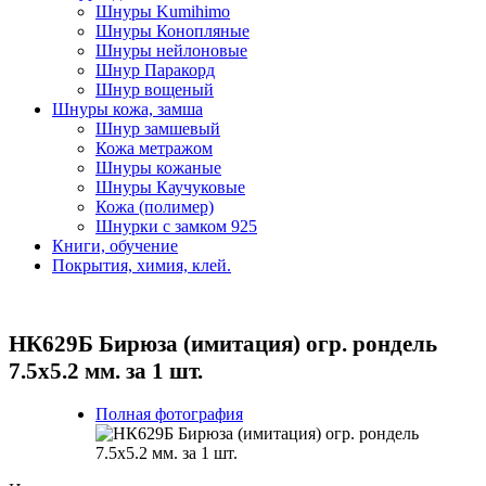
Шнуры Kumihimo
Шнуры Конопляные
Шнуры нейлоновые
Шнур Паракорд
Шнур вощеный
Шнуры кожа, замша
Шнур замшевый
Кожа метражом
Шнуры кожаные
Шнуры Каучуковые
Кожа (полимер)
Шнурки с замком 925
Книги, обучение
Покрытия, химия, клей.
НК629Б Бирюза (имитация) огр. рондель
7.5х5.2 мм. за 1 шт.
Полная фотография