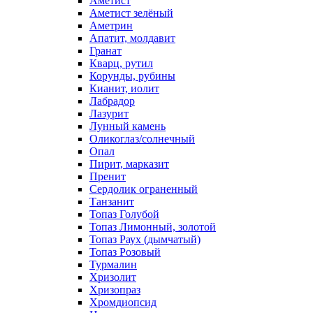
Аметист
Аметист зелёный
Аметрин
Апатит, молдавит
Гранат
Кварц, рутил
Корунды, рубины
Кианит, иолит
Лабрадор
Лазурит
Лунный камень
Оликоглаз/солнечный
Опал
Пирит, марказит
Пренит
Сердолик ограненный
Танзанит
Топаз Голубой
Топаз Лимонный, золотой
Топаз Раух (дымчатый)
Топаз Розовый
Турмалин
Хризолит
Хризопраз
Хромдиопсид