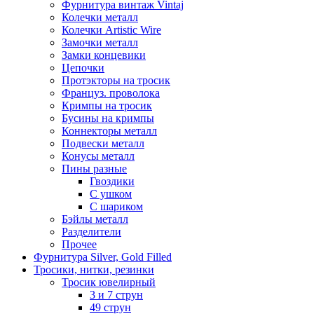
Фурнитура винтаж Vintaj
Колечки металл
Колечки Artistic Wire
Замочки металл
Замки концевики
Цепочки
Протэкторы на тросик
Француз. проволока
Кримпы на тросик
Бусины на кримпы
Коннекторы металл
Подвески металл
Конусы металл
Пины разные
Гвоздики
С ушком
С шариком
Бэйлы металл
Разделители
Прочее
Фурнитура Silver, Gold Filled
Тросики, нитки, резинки
Тросик ювелирный
3 и 7 струн
49 струн