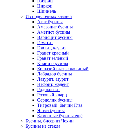
Цитрин
Циркон
Шпинель
Из поделочных камней
Агат бусины
Амазонит бусины
Аметист бусины
Варисцит бусины
Гематит
Говлит, каулит
Гранат красный
Гранат зелёный
Кианит бусины
Кошачий глаз, соколиный
Лабрадор бусины
Лазурит, азурит
Нефрит, жадеит
Родохрозит
Розовый кварц
Сердолик бусины
Тигровый, бычий Глаз
Яшма бусины
Каменные бусины ещё
Бусины, бисер из Чехии
Бусины из стекла