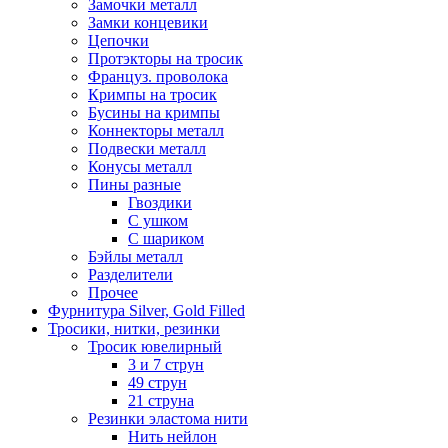
Замочки металл
Замки концевики
Цепочки
Протэкторы на тросик
Француз. проволока
Кримпы на тросик
Бусины на кримпы
Коннекторы металл
Подвески металл
Конусы металл
Пины разные
Гвоздики
С ушком
С шариком
Бэйлы металл
Разделители
Прочее
Фурнитура Silver, Gold Filled
Тросики, нитки, резинки
Тросик ювелирный
3 и 7 струн
49 струн
21 струна
Резинки эластома нити
Нить нейлон