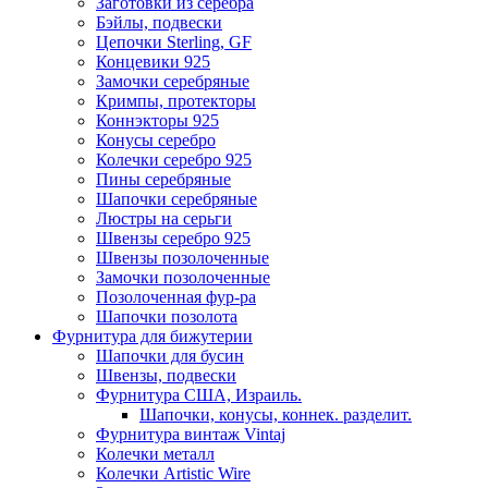
Заготовки из серебра
Бэйлы, подвески
Цепочки Sterling, GF
Концевики 925
Замочки серебряные
Кримпы, протекторы
Коннэкторы 925
Конусы серебро
Колечки серебро 925
Пины серебряные
Шапочки серебряные
Люстры на серьги
Швензы серебро 925
Швензы позолоченные
Замочки позолоченные
Позолоченная фур-ра
Шапочки позолота
Фурнитура для бижутерии
Шапочки для бусин
Швензы, подвески
Фурнитура США, Израиль.
Шапочки, конусы, коннек. разделит.
Фурнитура винтаж Vintaj
Колечки металл
Колечки Artistic Wire