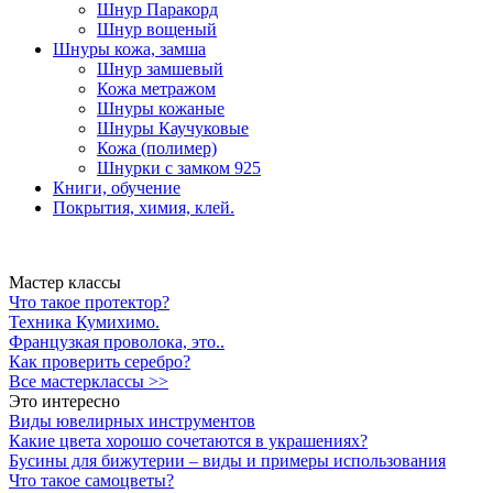
Шнур Паракорд
Шнур вощеный
Шнуры кожа, замша
Шнур замшевый
Кожа метражом
Шнуры кожаные
Шнуры Каучуковые
Кожа (полимер)
Шнурки с замком 925
Книги, обучение
Покрытия, химия, клей.
Мастер классы
Что такое протектор?
Техника Кумихимо.
Французкая проволока, это..
Как проверить серебро?
Все мастерклассы >>
Это интересно
Виды ювелирных инструментов
Какие цвета хорошо сочетаются в украшениях?
Бусины для бижутерии – виды и примеры использования
Что такое самоцветы?