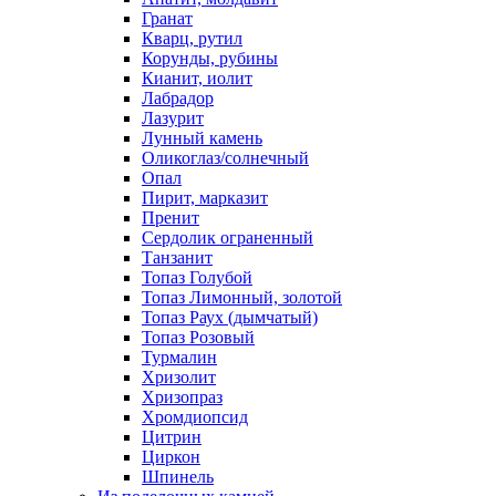
Гранат
Кварц, рутил
Корунды, рубины
Кианит, иолит
Лабрадор
Лазурит
Лунный камень
Оликоглаз/солнечный
Опал
Пирит, марказит
Пренит
Сердолик ограненный
Танзанит
Топаз Голубой
Топаз Лимонный, золотой
Топаз Раух (дымчатый)
Топаз Розовый
Турмалин
Хризолит
Хризопраз
Хромдиопсид
Цитрин
Циркон
Шпинель