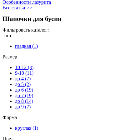
Особенности лазурита
Все статьи >>
Шапочки для бусин
Фильтровать каталог:
Тип
гладкая (1)
Apply гладкая filter
Размер
10-12 (3)
Apply 10-12 filter
9-10 (11)
Apply 9-10 filter
до 4 (7)
Apply до 4 filter
до 5 (2)
Apply до 5 filter
до 6 (19)
Apply до 6 filter
до 7 (19)
Apply до 7 filter
до 8 (14)
Apply до 8 filter
до 9 (7)
Apply до 9 filter
Форма
круглая (1)
Apply круглая filter
Цвет