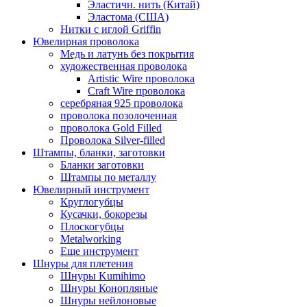
Эластичн. нить (Китай)
Эластома (США)
Нитки с иглой Griffin
Ювелирная проволока
Медь и латунь без покрытия
художественная проволока
Artistic Wire проволока
Craft Wire проволока
серебряная 925 проволока
проволока позолоченная
проволока Gold Filled
Проволока Silver-filled
Штампы, бланки, заготовки
Бланки заготовки
Штампы по металлу
Ювелирный инструмент
Круглогубцы
Кусачки, бокорезы
Плоскогубцы
Metalworking
Еще инструмент
Шнуры для плетения
Шнуры Kumihimo
Шнуры Конопляные
Шнуры нейлоновые