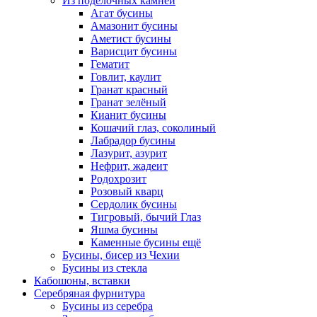
Из поделочных камней
Агат бусины
Амазонит бусины
Аметист бусины
Варисцит бусины
Гематит
Говлит, каулит
Гранат красный
Гранат зелёный
Кианит бусины
Кошачий глаз, соколиный
Лабрадор бусины
Лазурит, азурит
Нефрит, жадеит
Родохрозит
Розовый кварц
Сердолик бусины
Тигровый, бычий Глаз
Яшма бусины
Каменные бусины ещё
Бусины, бисер из Чехии
Бусины из стекла
Кабошоны, вставки
Серебряная фурнитура
Бусины из серебра