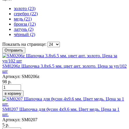
золото (23)
Apply золото filter
серебро (22)
Apply серебро filter
медь (21)
Apply медь filter
бронза (12)
Apply бронза filter
латунь (2)
Apply латунь filter
чёрный (2)
Apply чёрный filter
Показать на странице:
Отправить
SM0206z Шапочка 3.8х6.5 мм. цвет ант. золото. Цена за уп/102
шт
Артикул:
SM0206z
98 р.
в корзину
SM0207 Шапочка для бусин 4х9.6 мм. Цвет медь. Цена за 1
шт.
Артикул:
SM0207
5 р.