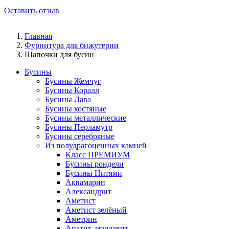
Оставить отзыв
Главная
Фурнитура для бижутерии
Шапочки для бусин
Бусины
Бусины Жемчуг
Бусины Коралл
Бусины Лава
Бусины костяные
Бусины металлические
Бусины Перламутр
Бусины серебряные
Из полудрагоценных камней
Класс ПРЕМИУМ
Бусины рондели
Бусины Нитями
Аквамарин
Александрит
Аметист
Аметист зелёный
Аметрин
Апатит, молдавит