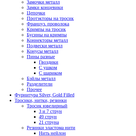
Замочки металл
Замки концевики
Цепочки
Протэкторы на тросик
Француз. проволока
Кримпы на тросик
Бусины на кримпы
Коннекторы металл
Подвески металл
Конусы металл
Пины разные
Гвоздики
С ушком
С шариком
Бэйлы металл
Разделители
Прочее
Фурнитура Silver, Gold Filled
Тросики, нитки, резинки
Тросик ювелирный
3 и 7 струн
49 струн
21 струна
Резинки эластома нити
Нить нейлон