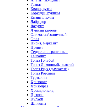
Апатит, молдавит
Гранат
Кварц, рутил
Корунды, рубины
Кианит, иолит
Лабрадор
Лазурит
Лунный камень
Оликоглаз/солнечный
Опал
Пирит, марказит
Пренит
Сердолик ограненный
Танзанит
Топаз Голубой
Топаз Лимонный, золотой
Топаз Раух (дымчатый)
Топаз Розовый
Турмалин
Хризолит
Хризопраз
Хромдиопсид
Цитрин
Циркон
Шпинель