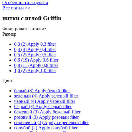
Особенности лазурита
Все статьи >>
нитки с иглой Griffin
Фильтровать каталог:
Размер
0,3 (2)
Apply 0,3 filter
0,4 (4)
Apply 0,4 filter
0,5 (2)
Apply 0,5 filter
0,6 (19)
Apply 0,6 filter
0,8 (11)
Apply 0,8 filter
1,0 (2)
Apply 1,0 filter
Цвет
белый (8)
Apply белый filter
зеленый (4)
Apply зеленый filter
чёрный (4)
Apply чёрный filter
Серый (3)
Apply Серый filter
бежевый (3)
Apply бежевый filter
розовый (3)
Apply розовый filter
сиреневый (3)
Apply сиреневый filter
голубой (2)
Apply голубой filter