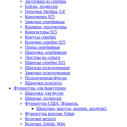
Заготовки из серебра
Бэйлы, подвески
Цепочки Sterling, GF
Концевики 925
Замочки серебряные
Кримпы, протекторы
Коннэкторы 925
Конусы серебро
Колечки серебро 925
Пины серебряные
Шапочки серебряные
Люстры на серьги
Швензы серебро 925
Швензы позолоченные
Замочки позолоченные
Позолоченная фур-ра
Шапочки позолота
Фурнитура для бижутерии
Шапочки для бусин
Швензы, подвески
Фурнитура США, Израиль.
Шапочки, конусы, коннек. разделит.
Фурнитура винтаж Vintaj
Колечки металл
Колечки Artistic Wire