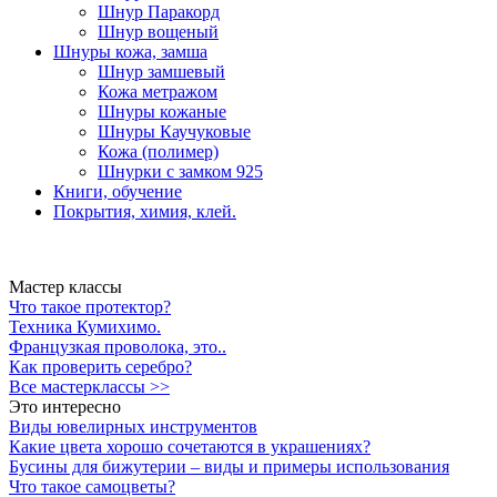
Шнур Паракорд
Шнур вощеный
Шнуры кожа, замша
Шнур замшевый
Кожа метражом
Шнуры кожаные
Шнуры Каучуковые
Кожа (полимер)
Шнурки с замком 925
Книги, обучение
Покрытия, химия, клей.
Мастер классы
Что такое протектор?
Техника Кумихимо.
Французкая проволока, это..
Как проверить серебро?
Все мастерклассы >>
Это интересно
Виды ювелирных инструментов
Какие цвета хорошо сочетаются в украшениях?
Бусины для бижутерии – виды и примеры использования
Что такое самоцветы?