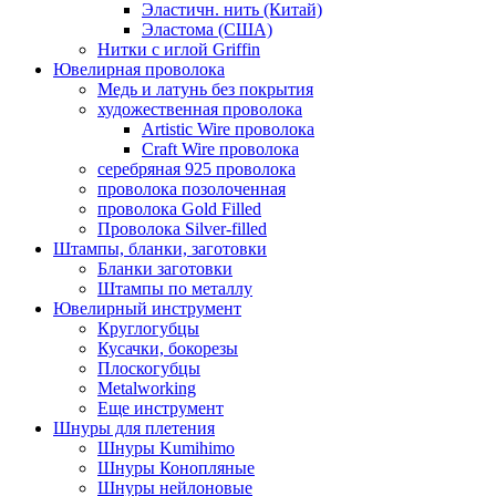
Эластичн. нить (Китай)
Эластома (США)
Нитки с иглой Griffin
Ювелирная проволока
Медь и латунь без покрытия
художественная проволока
Artistic Wire проволока
Craft Wire проволока
серебряная 925 проволока
проволока позолоченная
проволока Gold Filled
Проволока Silver-filled
Штампы, бланки, заготовки
Бланки заготовки
Штампы по металлу
Ювелирный инструмент
Круглогубцы
Кусачки, бокорезы
Плоскогубцы
Metalworking
Еще инструмент
Шнуры для плетения
Шнуры Kumihimo
Шнуры Конопляные
Шнуры нейлоновые