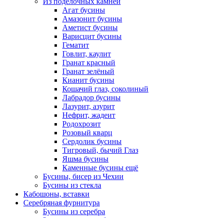
Из поделочных камней
Агат бусины
Амазонит бусины
Аметист бусины
Варисцит бусины
Гематит
Говлит, каулит
Гранат красный
Гранат зелёный
Кианит бусины
Кошачий глаз, соколиный
Лабрадор бусины
Лазурит, азурит
Нефрит, жадеит
Родохрозит
Розовый кварц
Сердолик бусины
Тигровый, бычий Глаз
Яшма бусины
Каменные бусины ещё
Бусины, бисер из Чехии
Бусины из стекла
Кабошоны, вставки
Серебряная фурнитура
Бусины из серебра