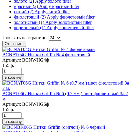
золото (2)
Apply золото filter
красный (2)
Apply красный filter
синий (2)
Apply синий filter
фиолетовый (2)
Apply фиолетовый filter
золотистый (1)
Apply золотистый filter
коричневый (1)
Apply коричневый filter
Показать на странице:
Отправить
BCNAT04G Нитки Griffin № 4 фиолетовый
Артикул:
BCNWHG4ф
155 р.
в корзину
BCNAT06G Нитки Griffin № 6 (0.7 мм.) цвет фиолетовый За 2
м.
Артикул:
BCNWHG6ф
155 р.
в корзину