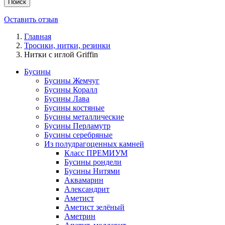
Поиск
Оставить отзыв
Главная
Тросики, нитки, резинки
Нитки с иглой Griffin
Бусины
Бусины Жемчуг
Бусины Коралл
Бусины Лава
Бусины костяные
Бусины металлические
Бусины Перламутр
Бусины серебряные
Из полудрагоценных камней
Класс ПРЕМИУМ
Бусины рондели
Бусины Нитями
Аквамарин
Александрит
Аметист
Аметист зелёный
Аметрин