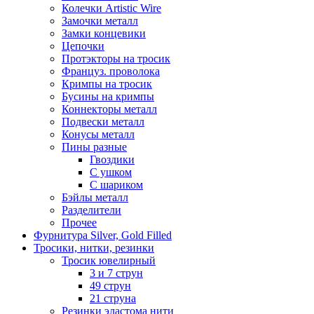
Колечки Artistic Wire
Замочки металл
Замки концевики
Цепочки
Протэкторы на тросик
Француз. проволока
Кримпы на тросик
Бусины на кримпы
Коннекторы металл
Подвески металл
Конусы металл
Пины разные
Гвоздики
С ушком
С шариком
Бэйлы металл
Разделители
Прочее
Фурнитура Silver, Gold Filled
Тросики, нитки, резинки
Тросик ювелирный
3 и 7 струн
49 струн
21 струна
Резинки эластома нити