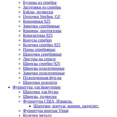
Бусины из серебра
Заготовки из серебра
Бэйлы, подвески
Цепочки Sterling, GF
Концевики 925
Замочки серебряные
Кримпы, протекторы
Коннэкторы 925
Конусы серебро
Колечки серебро 925
Пины серебряные
Шапочки серебряные
Люстры на серьги
Швензы серебро 925
Швензы позолоченные
Замочки позолоченные
Позолоченная фур-ра
Шапочки позолота
Фурнитура для бижутерии
Шапочки для бусин
Швензы, подвески
Фурнитура США, Израиль.
Шапочки, конусы, коннек. разделит.
Фурнитура винтаж Vintaj
Колечки металл