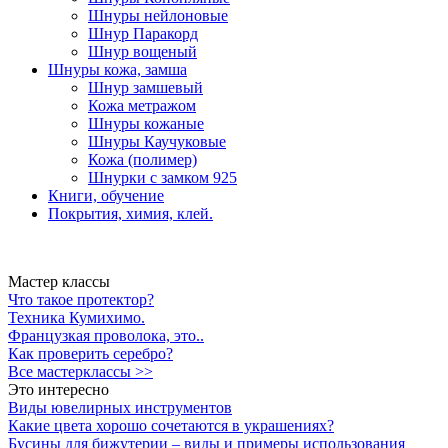
Шнуры нейлоновые
Шнур Паракорд
Шнур вощеный
Шнуры кожа, замша
Шнур замшевый
Кожа метражом
Шнуры кожаные
Шнуры Каучуковые
Кожа (полимер)
Шнурки с замком 925
Книги, обучение
Покрытия, химия, клей.
Мастер классы
Что такое протектор?
Техника Кумихимо.
Французкая проволока, это..
Как проверить серебро?
Все мастерклассы >>
Это интересно
Виды ювелирных инструментов
Какие цвета хорошо сочетаются в украшениях?
Бусины для бижутерии – виды и примеры использования