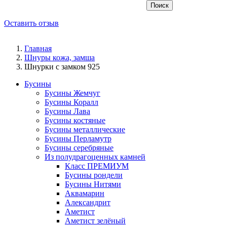
Поиск
Оставить отзыв
Главная
Шнуры кожа, замша
Шнурки с замком 925
Бусины
Бусины Жемчуг
Бусины Коралл
Бусины Лава
Бусины костяные
Бусины металлические
Бусины Перламутр
Бусины серебряные
Из полудрагоценных камней
Класс ПРЕМИУМ
Бусины рондели
Бусины Нитями
Аквамарин
Александрит
Аметист
Аметист зелёный