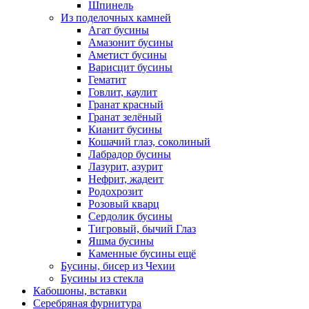
Шпинель
Из поделочных камней
Агат бусины
Амазонит бусины
Аметист бусины
Варисцит бусины
Гематит
Говлит, каулит
Гранат красный
Гранат зелёный
Кианит бусины
Кошачий глаз, соколиный
Лабрадор бусины
Лазурит, азурит
Нефрит, жадеит
Родохрозит
Розовый кварц
Сердолик бусины
Тигровый, бычий Глаз
Яшма бусины
Каменные бусины ещё
Бусины, бисер из Чехии
Бусины из стекла
Кабошоны, вставки
Серебряная фурнитура