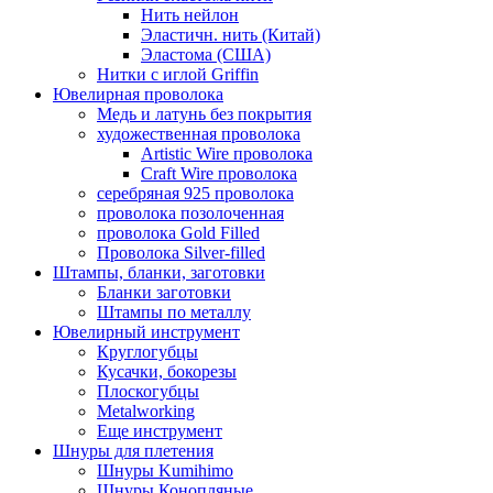
Нить нейлон
Эластичн. нить (Китай)
Эластома (США)
Нитки с иглой Griffin
Ювелирная проволока
Медь и латунь без покрытия
художественная проволока
Artistic Wire проволока
Craft Wire проволока
серебряная 925 проволока
проволока позолоченная
проволока Gold Filled
Проволока Silver-filled
Штампы, бланки, заготовки
Бланки заготовки
Штампы по металлу
Ювелирный инструмент
Круглогубцы
Кусачки, бокорезы
Плоскогубцы
Metalworking
Еще инструмент
Шнуры для плетения
Шнуры Kumihimo
Шнуры Конопляные