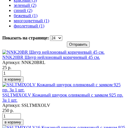
красный (3)
Apply красный filter
зеленый (2)
Apply зеленый filter
синий (2)
Apply синий filter
бежевый (1)
Apply бежевый filter
многоцветный (1)
Apply многоцветный filter
фиолетовый (1)
Apply фиолетовый filter
Показать на странице:
Отправить
NNK20ВR Шнур нейлоновый коричневый 45 см.
Артикул:
NNK20ВRL
25 р.
в корзину
SSLTMIXOLV Кожаный шнурок оливковый с замком 925 пр.
За 1 шт.
Артикул:
SSLTMIXOLV
250 р.
в корзину