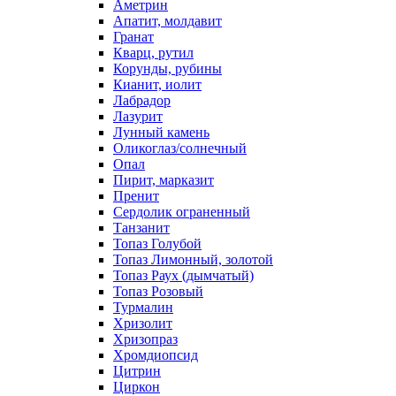
Аметрин
Апатит, молдавит
Гранат
Кварц, рутил
Корунды, рубины
Кианит, иолит
Лабрадор
Лазурит
Лунный камень
Оликоглаз/солнечный
Опал
Пирит, марказит
Пренит
Сердолик ограненный
Танзанит
Топаз Голубой
Топаз Лимонный, золотой
Топаз Раух (дымчатый)
Топаз Розовый
Турмалин
Хризолит
Хризопраз
Хромдиопсид
Цитрин
Циркон