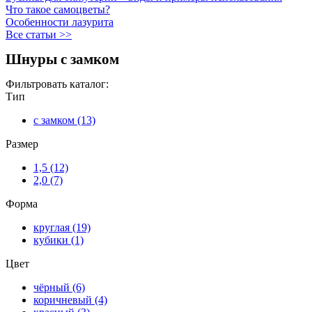
Что такое самоцветы?
Особенности лазурита
Все статьи >>
Шнуры с замком
Фильтровать каталог:
Тип
с замком (13)
Apply с замком filter
Размер
1,5 (12)
Apply 1,5 filter
2,0 (7)
Apply 2,0 filter
Форма
круглая (19)
Apply круглая filter
кубики (1)
Apply кубики filter
Цвет
чёрный (6)
Apply чёрный filter
коричневый (4)
Apply коричневый filter