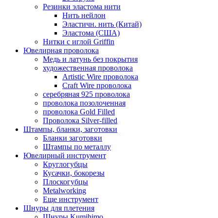
Резинки эластома нити
Нить нейлон
Эластичн. нить (Китай)
Эластома (США)
Нитки с иглой Griffin
Ювелирная проволока
Медь и латунь без покрытия
художественная проволока
Artistic Wire проволока
Craft Wire проволока
серебряная 925 проволока
проволока позолоченная
проволока Gold Filled
Проволока Silver-filled
Штампы, бланки, заготовки
Бланки заготовки
Штампы по металлу
Ювелирный инструмент
Круглогубцы
Кусачки, бокорезы
Плоскогубцы
Metalworking
Еще инструмент
Шнуры для плетения
Шнуры Kumihimo