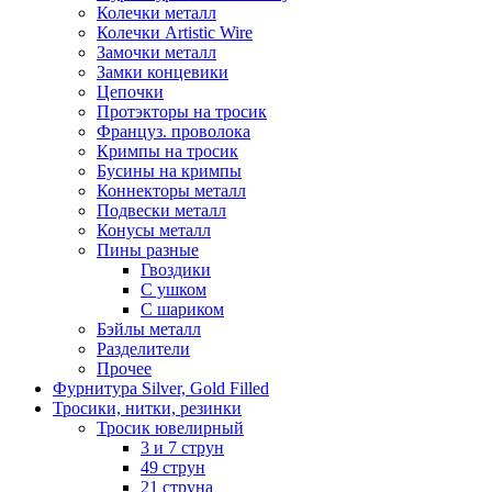
Колечки металл
Колечки Artistic Wire
Замочки металл
Замки концевики
Цепочки
Протэкторы на тросик
Француз. проволока
Кримпы на тросик
Бусины на кримпы
Коннекторы металл
Подвески металл
Конусы металл
Пины разные
Гвоздики
С ушком
С шариком
Бэйлы металл
Разделители
Прочее
Фурнитура Silver, Gold Filled
Тросики, нитки, резинки
Тросик ювелирный
3 и 7 струн
49 струн
21 струна