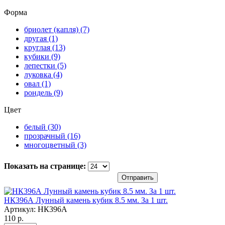
Форма
бриолет (капля) (7)
Apply бриолет (капля) filter
другая (1)
Apply другая filter
круглая (13)
Apply круглая filter
кубики (9)
Apply кубики filter
лепестки (5)
Apply лепестки filter
луковка (4)
Apply луковка filter
овал (1)
Apply овал filter
рондель (9)
Apply рондель filter
Цвет
белый (30)
Apply белый filter
прозрачный (16)
Apply прозрачный filter
многоцветный (3)
Apply многоцветный filter
Показать на странице:
Отправить
НК396А Лунный камень кубик 8.5 мм. За 1 шт.
Артикул:
НК396А
110 р.