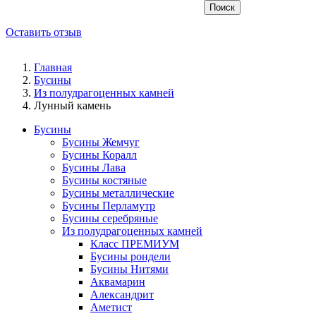
Поиск
Оставить отзыв
Главная
Бусины
Из полудрагоценных камней
Лунный камень
Бусины
Бусины Жемчуг
Бусины Коралл
Бусины Лава
Бусины костяные
Бусины металлические
Бусины Перламутр
Бусины серебряные
Из полудрагоценных камней
Класс ПРЕМИУМ
Бусины рондели
Бусины Нитями
Аквамарин
Александрит
Аметист