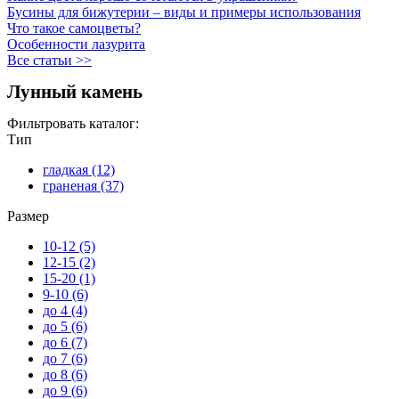
Бусины для бижутерии – виды и примеры использования
Что такое самоцветы?
Особенности лазурита
Все статьи >>
Лунный камень
Фильтровать каталог:
Тип
гладкая (12)
Apply гладкая filter
граненая (37)
Apply граненая filter
Размер
10-12 (5)
Apply 10-12 filter
12-15 (2)
Apply 12-15 filter
15-20 (1)
Apply 15-20 filter
9-10 (6)
Apply 9-10 filter
до 4 (4)
Apply до 4 filter
до 5 (6)
Apply до 5 filter
до 6 (7)
Apply до 6 filter
до 7 (6)
Apply до 7 filter
до 8 (6)
Apply до 8 filter
до 9 (6)
Apply до 9 filter