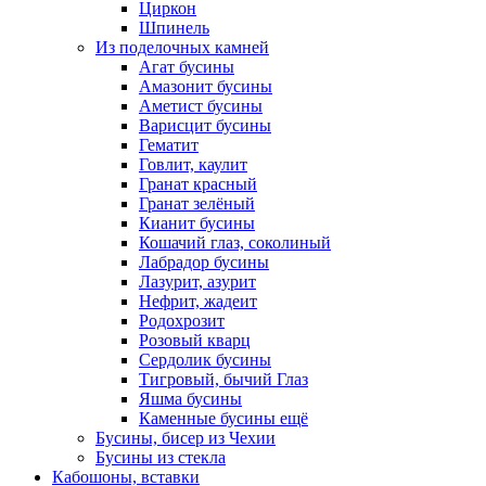
Циркон
Шпинель
Из поделочных камней
Агат бусины
Амазонит бусины
Аметист бусины
Варисцит бусины
Гематит
Говлит, каулит
Гранат красный
Гранат зелёный
Кианит бусины
Кошачий глаз, соколиный
Лабрадор бусины
Лазурит, азурит
Нефрит, жадеит
Родохрозит
Розовый кварц
Сердолик бусины
Тигровый, бычий Глаз
Яшма бусины
Каменные бусины ещё
Бусины, бисер из Чехии
Бусины из стекла
Кабошоны, вставки