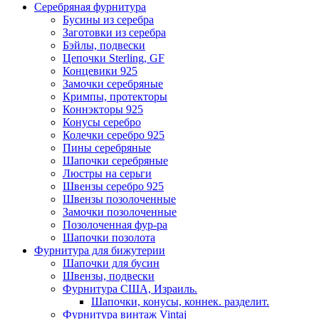
Серебряная фурнитура
Бусины из серебра
Заготовки из серебра
Бэйлы, подвески
Цепочки Sterling, GF
Концевики 925
Замочки серебряные
Кримпы, протекторы
Коннэкторы 925
Конусы серебро
Колечки серебро 925
Пины серебряные
Шапочки серебряные
Люстры на серьги
Швензы серебро 925
Швензы позолоченные
Замочки позолоченные
Позолоченная фур-ра
Шапочки позолота
Фурнитура для бижутерии
Шапочки для бусин
Швензы, подвески
Фурнитура США, Израиль.
Шапочки, конусы, коннек. разделит.
Фурнитура винтаж Vintaj