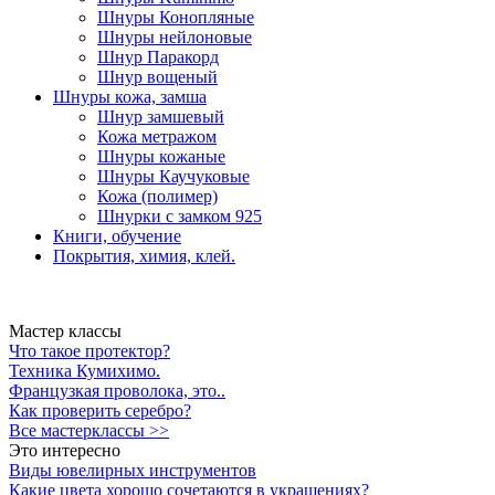
Шнуры Конопляные
Шнуры нейлоновые
Шнур Паракорд
Шнур вощеный
Шнуры кожа, замша
Шнур замшевый
Кожа метражом
Шнуры кожаные
Шнуры Каучуковые
Кожа (полимер)
Шнурки с замком 925
Книги, обучение
Покрытия, химия, клей.
Мастер классы
Что такое протектор?
Техника Кумихимо.
Французкая проволока, это..
Как проверить серебро?
Все мастерклассы >>
Это интересно
Виды ювелирных инструментов
Какие цвета хорошо сочетаются в украшениях?