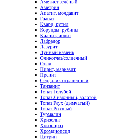
Аметист зелёный
Аметрин
Апатит, молдавит
Гранат
Кварц, рутил
Корунды, рубины
Кианит, иолит
Лабрадор
Лазурит
Лунный камень
Оликоглаз/солнечный
Опал
Пирит, марказит
Пренит
Сердолик ограненный
Танзанит
Топаз Голубой
Топаз Лимонный, золотой
Топаз Раух (дымчатый)
Топаз Розовый
Турмалин
Хризолит
Хризопраз
Хромдиопсид
Цитрин