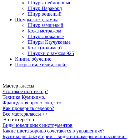
Шнуры нейлоновые
Шнур Паракорд
Шнур вощеный
Шнуры кожа, замша
Шнур замшевый
Кожа метражом
Шнуры кожаные
Шнуры Каучуковые
Кожа (полимер)
Шнурки с замком 925
Книги, обучение
Покрытия, химия, клей.
Мастер классы
Что такое протектор?
Техника Кумихимо.
Французкая проволока, это..
Как проверить серебро?
Все мастерклассы >>
Это интересно
Виды ювелирных инструментов
Какие цвета хорошо сочетаются в украшениях?
Бусины для бижутерии – виды и примеры использования