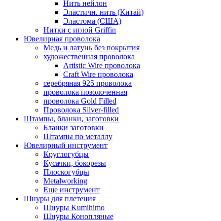
Нить нейлон
Эластичн. нить (Китай)
Эластома (США)
Нитки с иглой Griffin
Ювелирная проволока
Медь и латунь без покрытия
художественная проволока
Artistic Wire проволока
Craft Wire проволока
серебряная 925 проволока
проволока позолоченная
проволока Gold Filled
Проволока Silver-filled
Штампы, бланки, заготовки
Бланки заготовки
Штампы по металлу
Ювелирный инструмент
Круглогубцы
Кусачки, бокорезы
Плоскогубцы
Metalworking
Еще инструмент
Шнуры для плетения
Шнуры Kumihimo
Шнуры Конопляные