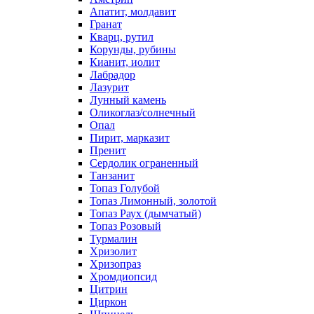
Апатит, молдавит
Гранат
Кварц, рутил
Корунды, рубины
Кианит, иолит
Лабрадор
Лазурит
Лунный камень
Оликоглаз/солнечный
Опал
Пирит, марказит
Пренит
Сердолик ограненный
Танзанит
Топаз Голубой
Топаз Лимонный, золотой
Топаз Раух (дымчатый)
Топаз Розовый
Турмалин
Хризолит
Хризопраз
Хромдиопсид
Цитрин
Циркон