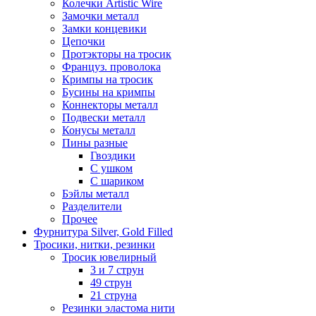
Колечки Artistic Wire
Замочки металл
Замки концевики
Цепочки
Протэкторы на тросик
Француз. проволока
Кримпы на тросик
Бусины на кримпы
Коннекторы металл
Подвески металл
Конусы металл
Пины разные
Гвоздики
С ушком
С шариком
Бэйлы металл
Разделители
Прочее
Фурнитура Silver, Gold Filled
Тросики, нитки, резинки
Тросик ювелирный
3 и 7 струн
49 струн
21 струна
Резинки эластома нити