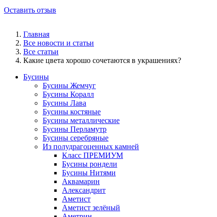
Оставить отзыв
Главная
Все новости и статьи
Все статьи
Какие цвета хорошо сочетаются в украшениях?
Бусины
Бусины Жемчуг
Бусины Коралл
Бусины Лава
Бусины костяные
Бусины металлические
Бусины Перламутр
Бусины серебряные
Из полудрагоценных камней
Класс ПРЕМИУМ
Бусины рондели
Бусины Нитями
Аквамарин
Александрит
Аметист
Аметист зелёный
Аметрин