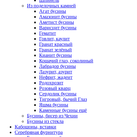
Шпинель
Из поделочных камней
Агат бусины
Амазонит бусины
Аметист бусины
Варисцит бусины
Гематит
Говлит, каулит
Гранат красный
Гранат зелёный
Кианит бусины
Кошачий глаз, соколиный
Лабрадор бусины
Лазурит, азурит
Нефрит, жадеит
Родохрозит
Розовый кварц
Сердолик бусины
Тигровый, бычий Глаз
Яшма бусины
Каменные бусины ещё
Бусины, бисер из Чехии
Бусины из стекла
Кабошоны, вставки
Серебряная фурнитура