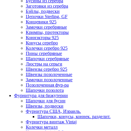
Бусины из серебра
Заготовки из серебра
Бэйлы, подвески
Цепочки Sterling, GF
Концевики 925
Замочки серебряные
Кримпы, протекторы
Коннэкторы 925
Конусы серебро
Колечки серебро 925
Пины серебряные
Шапочки серебряные
Люстры на серьги
Швензы серебро 925
Швензы позолоченные
Замочки позолоченные
Позолоченная фур-ра
Шапочки позолота
Фурнитура для бижутерии
Шапочки для бусин
Швензы, подвески
Фурнитура США, Израиль.
Шапочки, конусы, коннек. разделит.
Фурнитура винтаж Vintaj
Колечки металл