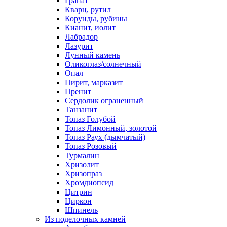
Гранат
Кварц, рутил
Корунды, рубины
Кианит, иолит
Лабрадор
Лазурит
Лунный камень
Оликоглаз/солнечный
Опал
Пирит, марказит
Пренит
Сердолик ограненный
Танзанит
Топаз Голубой
Топаз Лимонный, золотой
Топаз Раух (дымчатый)
Топаз Розовый
Турмалин
Хризолит
Хризопраз
Хромдиопсид
Цитрин
Циркон
Шпинель
Из поделочных камней