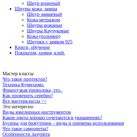
Шнур вощеный
Шнуры кожа, замша
Шнур замшевый
Кожа метражом
Шнуры кожаные
Шнуры Каучуковые
Кожа (полимер)
Шнурки с замком 925
Книги, обучение
Покрытия, химия, клей.
Мастер классы
Что такое протектор?
Техника Кумихимо.
Французкая проволока, это..
Как проверить серебро?
Все мастерклассы >>
Это интересно
Виды ювелирных инструментов
Какие цвета хорошо сочетаются в украшениях?
Бусины для бижутерии – виды и примеры использования
Что такое самоцветы?
Особенности лазурита