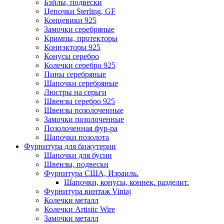
Бэйлы, подвески
Цепочки Sterling, GF
Концевики 925
Замочки серебряные
Кримпы, протекторы
Коннэкторы 925
Конусы серебро
Колечки серебро 925
Пины серебряные
Шапочки серебряные
Люстры на серьги
Швензы серебро 925
Швензы позолоченные
Замочки позолоченные
Позолоченная фур-ра
Шапочки позолота
Фурнитура для бижутерии
Шапочки для бусин
Швензы, подвески
Фурнитура США, Израиль.
Шапочки, конусы, коннек. разделит.
Фурнитура винтаж Vintaj
Колечки металл
Колечки Artistic Wire
Замочки металл