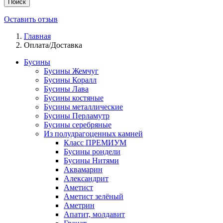
Поиск
Оставить отзыв
Главная
Оплата/Доставка
Бусины
Бусины Жемчуг
Бусины Коралл
Бусины Лава
Бусины костяные
Бусины металлические
Бусины Перламутр
Бусины серебряные
Из полудрагоценных камней
Класс ПРЕМИУМ
Бусины рондели
Бусины Нитями
Аквамарин
Александрит
Аметист
Аметист зелёный
Аметрин
Апатит, молдавит