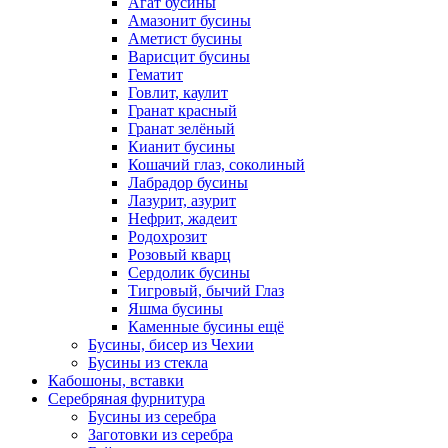
Агат бусины
Амазонит бусины
Аметист бусины
Варисцит бусины
Гематит
Говлит, каулит
Гранат красный
Гранат зелёный
Кианит бусины
Кошачий глаз, соколиный
Лабрадор бусины
Лазурит, азурит
Нефрит, жадеит
Родохрозит
Розовый кварц
Сердолик бусины
Тигровый, бычий Глаз
Яшма бусины
Каменные бусины ещё
Бусины, бисер из Чехии
Бусины из стекла
Кабошоны, вставки
Серебряная фурнитура
Бусины из серебра
Заготовки из серебра