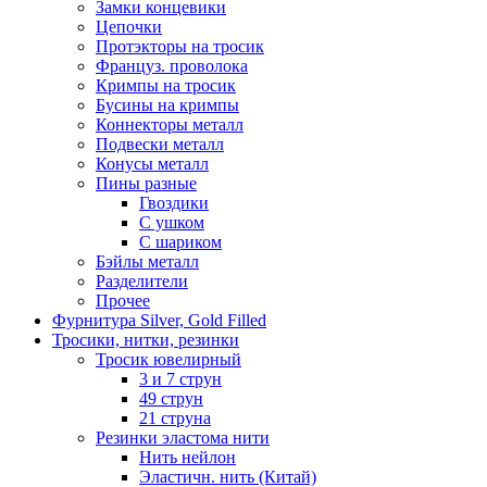
Замки концевики
Цепочки
Протэкторы на тросик
Француз. проволока
Кримпы на тросик
Бусины на кримпы
Коннекторы металл
Подвески металл
Конусы металл
Пины разные
Гвоздики
С ушком
С шариком
Бэйлы металл
Разделители
Прочее
Фурнитура Silver, Gold Filled
Тросики, нитки, резинки
Тросик ювелирный
3 и 7 струн
49 струн
21 струна
Резинки эластома нити
Нить нейлон
Эластичн. нить (Китай)