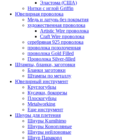
Эластома (США)
Нитки с иглой Griffin
Ювелирная проволока
Медь и латунь без покрытия
художественная проволока
Artistic Wire проволока
Craft Wire проволока
серебряная 925 проволока
проволока позолоченная
проволока Gold Filled
Проволока Silver-filled
Штампы, бланки, заготовки
Бланки заготовки
Штампы по металлу
Ювелирный инструмент
Круглогубцы
Кусачки, бокорезы
Плоскогубцы
Metalworking
Еще инструмент
Шнуры для плетения
Шнуры Kumihimo
Шнуры Конопляные
Шнуры нейлоновые
Шнур Паракорд