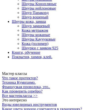
Шнуры Конопляные
Шнуры нейлоновые
Шнур Паракорд
Шнур вощеный
Шнуры кожа, замша
Шнур замшевый
Кожа метражом
Шнуры кожаные
Шнуры Каучуковые
Кожа (полимер)
Шнурки с замком 925
Книги, обучение
Покрытия, химия, клей.
Мастер классы
Что такое протектор?
Техника Кумихимо.
Французкая проволока, это..
Как проверить серебро?
Все мастерклассы >>
Это интересно
Виды ювелирных инструментов
Какие цвета хорошо сочетаются в украшениях?