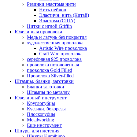
Резинки эластома нити
Нить нейлон
Эластичн. нить (Китай)
Эластома (США)
Нитки с иглой Griffin
Ювелирная проволока
Медь и латунь без покрытия
художественная проволока
Artistic Wire проволока
Craft Wire проволока
серебряная 925 проволока
проволока позолоченная
проволока Gold Filled
Проволока Silver-filled
Штампы, бланки, заготовки
Бланки заготовки
Штампы по металлу
Ювелирный инструмент
Круглогубцы
Кусачки, бокорезы
Плоскогубцы
Metalworking
Еще инструмент
Шнуры для плетения
Шнуры Kumihimo