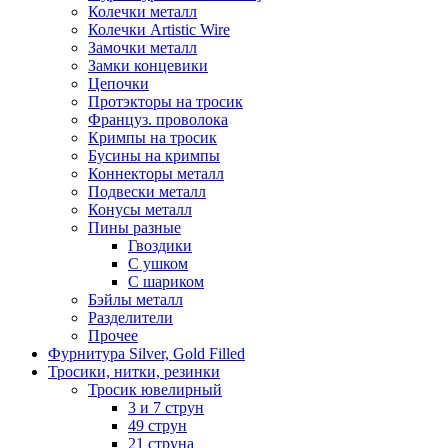
Колечки металл
Колечки Artistic Wire
Замочки металл
Замки концевики
Цепочки
Протэкторы на тросик
Француз. проволока
Кримпы на тросик
Бусины на кримпы
Коннекторы металл
Подвески металл
Конусы металл
Пины разные
Гвоздики
С ушком
С шариком
Бэйлы металл
Разделители
Прочее
Фурнитура Silver, Gold Filled
Тросики, нитки, резинки
Тросик ювелирный
3 и 7 струн
49 струн
21 струна