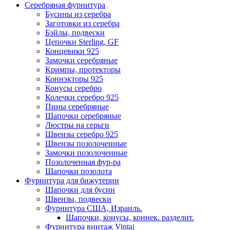
Серебряная фурнитура
Бусины из серебра
Заготовки из серебра
Бэйлы, подвески
Цепочки Sterling, GF
Концевики 925
Замочки серебряные
Кримпы, протекторы
Коннэкторы 925
Конусы серебро
Колечки серебро 925
Пины серебряные
Шапочки серебряные
Люстры на серьги
Швензы серебро 925
Швензы позолоченные
Замочки позолоченные
Позолоченная фур-ра
Шапочки позолота
Фурнитура для бижутерии
Шапочки для бусин
Швензы, подвески
Фурнитура США, Израиль.
Шапочки, конусы, коннек. разделит.
Фурнитура винтаж Vintaj