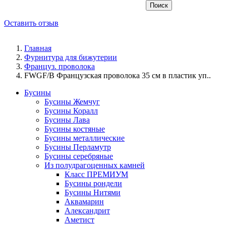
Поиск
Оставить отзыв
Главная
Фурнитура для бижутерии
Француз. проволока
FWGF/B Французская проволока 35 см в пластик уп..
Бусины
Бусины Жемчуг
Бусины Коралл
Бусины Лава
Бусины костяные
Бусины металлические
Бусины Перламутр
Бусины серебряные
Из полудрагоценных камней
Класс ПРЕМИУМ
Бусины рондели
Бусины Нитями
Аквамарин
Александрит
Аметист