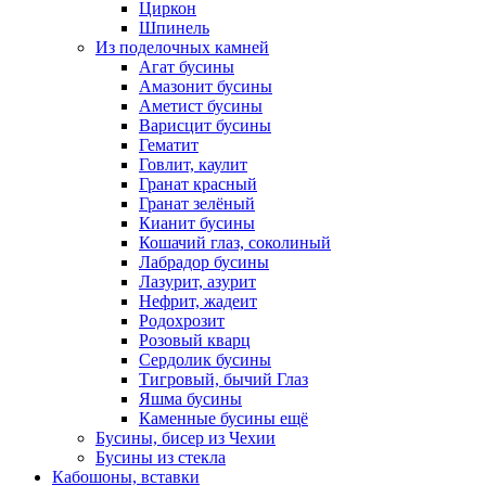
Циркон
Шпинель
Из поделочных камней
Агат бусины
Амазонит бусины
Аметист бусины
Варисцит бусины
Гематит
Говлит, каулит
Гранат красный
Гранат зелёный
Кианит бусины
Кошачий глаз, соколиный
Лабрадор бусины
Лазурит, азурит
Нефрит, жадеит
Родохрозит
Розовый кварц
Сердолик бусины
Тигровый, бычий Глаз
Яшма бусины
Каменные бусины ещё
Бусины, бисер из Чехии
Бусины из стекла
Кабошоны, вставки