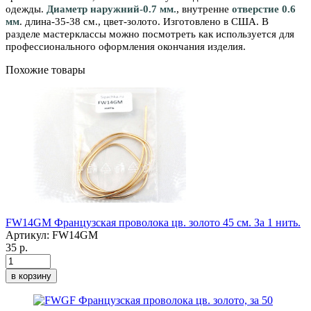
одежды.
Диаметр
н
аружний-0.7
мм.
,
внутренне
отверстие 0.6
мм
.
д
лина-
35-38 см.
, ц
вет-
золото.
Изготовлено в
США. В
разделе мастерклассы можно посмотреть как используется для
профессионального оформления окончания изделия.
Похожие товары
FW14GM Французская проволока цв. золото 45 см. За 1 нить.
Артикул:
FW14GM
35 р.
в корзину