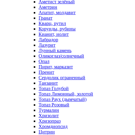
Аметист зелёный
Аметрин
Апатит, молдавит
Гранат
Кварц, рутил
Корунды, рубины
Кианит, иолит
Лабрадор
Лазурит
Лунный камень
Оликоглаз/солнечный
Опал
Пирит, марказит
Пренит
Сердолик ограненный
Танзанит
Топаз Голубой
Топаз Лимонный, золотой
Топаз Раух (дымчатый)
Топаз Розовый
Турмалин
Хризолит
Хризопраз
Хромдиопсид
Цитрин