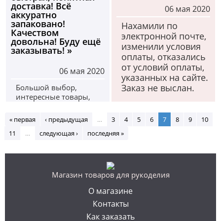
чему.
доставка! Всё
06 мая 2020
аккуратно
запаковано!
Нахамили по
Качеством
электронной почте,
довольна! Буду ещё
изменили условия
заказывать! »
оплаты, отказались
от условий оплаты,
06 мая 2020
указанных на сайте.
Заказ не выслан.
Большой выбор,
интересные товары,
для достойных
произведений!
« первая
‹ предыдущая
…
3
4
5
6
7
8
9
10
доставили в срок и
11
…
следующая ›
последняя »
аккуратно!
Магазин товаров для рукоделия
О магазине
Контакты
Как заказать