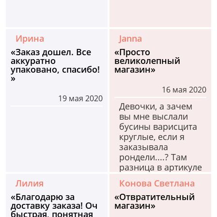
Ирина
Janna
«Заказ дошел. Все
«Просто
аккуратно
великолепный
упаковано, спасибо!
магазин»
»
16 мая 2020
19 мая 2020
Девочки, а зачем
вы мне выслали
бусины варисцита
круглые, если я
заказывала
рондели....? Там
разница в артикуле
на 1 букву, но ведь
Лилия
Конова Светлана
в заказе по русски
«Благодарю за
«Отвратительный
написано-рондели,
доставку заказа! Оч
магазин»
мне круглые ни к
быстрая, понятная